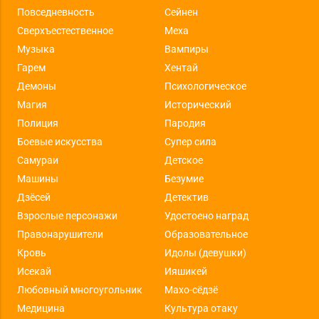
Повседневность
Сейнен
Сверхъестественное
Меха
Музыка
Вампиры
Гарем
Хентай
Демоны
Психологическое
Магия
Исторический
Полиция
Пародия
Боевые искусства
Супер сила
Самураи
Детское
Машины
Безумие
Дзёсей
Детектив
Взрослые персонажи
Удостоено наград
Правонарушители
Образовательное
Кровь
Идолы (девушки)
Исекай
Ияшикей
Любовный многоугольник
Махо-сёдзё
Медицина
Культура отаку