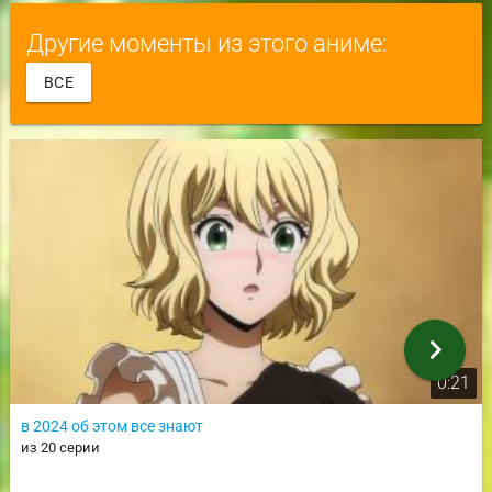
Другие моменты из этого аниме:
ВСЕ
chevron_right
0:21
в 2024 об этом все знают
из 20 серии