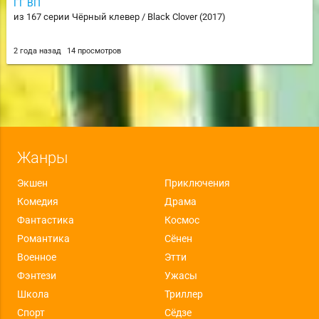
ГГ ВП
из 167 серии Чёрный клевер / Black Clover (2017)
2 года назад
14 просмотров
Жанры
Экшен
Приключения
Комедия
Драма
Фантастика
Космос
Романтика
Сёнен
Военное
Этти
Фэнтези
Ужасы
Школа
Триллер
Спорт
Сёдзе