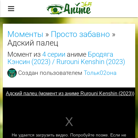
menu
Моменты
»
Просто забавно
»
Адский палец
Момент из
4 серии
аниме
Бродяга
Кэнсин (2023) / Rurouni Kenshin (2023)
Создан пользователем
Тольк02она