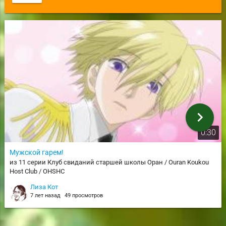
chevron_right
0:30
Мужской гарем!
из 11 серии Клуб свиданий старшей школы Оран / Ouran Koukou
Host Club / OHSHC
Лиза Кот
7 лет назад
49 просмотров