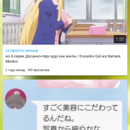
1:50
хз просто сиськи
из 4 серии Досанко-гяру чудо как милы / Dosanko Gal wa Namara
Menkoi
2 года назад
183 просмотра