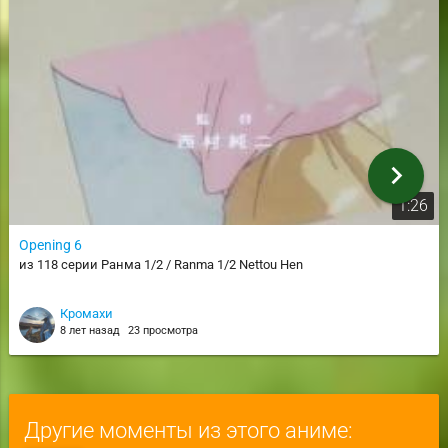
chevron_right
1:26
Opening 6
из 118 серии Ранма 1/2 / Ranma 1/2 Nettou Hen
Кромахи
8 лет назад
23 просмотра
Другие моменты из этого аниме: