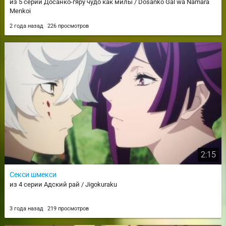
из 5 серии Досанко-гяру чудо как милы / Dosanko Gal wa Namara
Menkoi
2 года назад
226 просмотров
2:15
Секси шмекси
из 4 серии Адский рай / Jigokuraku
3 года назад
219 просмотров