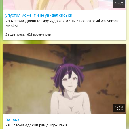
1:50
упустил момент и не увидел сиськи
из 4 серии Досанко-гяру чудо как милы / Dosanko Gal wa Namara
Menkoi
2 года назад
626 просмотров
1:36
Банька
из 7 серии Адский рай / Jigokuraku