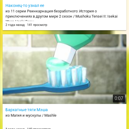
Наконец-то узнал ее
из 11 серии Реинкарнация безработного: История о
приключениях в другом мире 2 сезон / Mushoku Tensei II: Isekai
Ittara Honki Dasu
2 года назад
141 просмотр
0:07
Бархатные тяги Мэша
из Магия и мускулы / Mashle