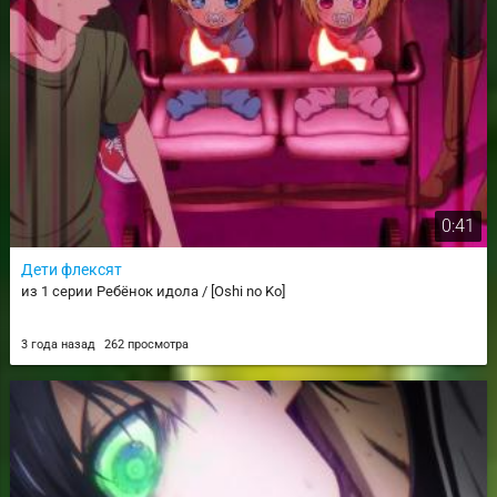
0:41
Дети флексят
из 1 серии Ребёнок идола / [Oshi no Ko]
3 года назад
262 просмотра