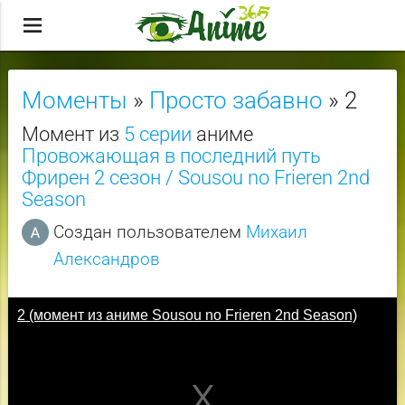
menu
Моменты
»
Просто забавно
» 2
Момент из
5 серии
аниме
Провожающая в последний путь
Фрирен 2 сезон / Sousou no Frieren 2nd
Season
Создан пользователем
Михаил
Александров