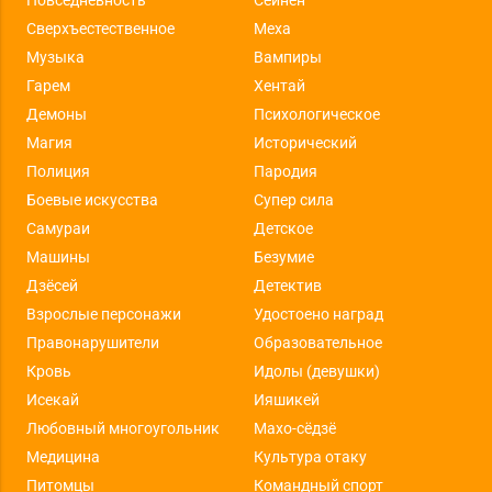
Сверхъестественное
Меха
Музыка
Вампиры
Гарем
Хентай
Демоны
Психологическое
Магия
Исторический
Полиция
Пародия
Боевые искусства
Супер сила
Самураи
Детское
Машины
Безумие
Дзёсей
Детектив
Взрослые персонажи
Удостоено наград
Правонарушители
Образовательное
Кровь
Идолы (девушки)
Исекай
Ияшикей
Любовный многоугольник
Махо-сёдзё
Медицина
Культура отаку
Питомцы
Командный спорт