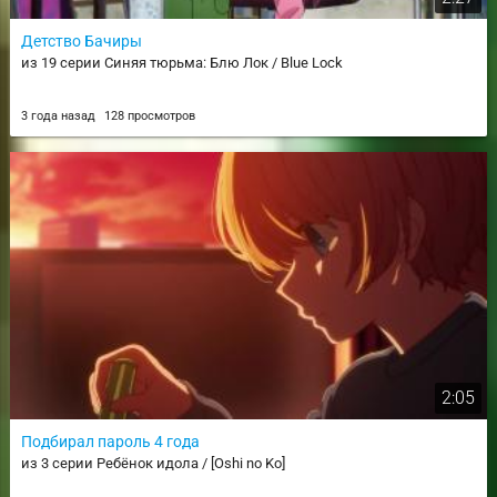
Детство Бачиры
из 19 серии Синяя тюрьма: Блю Лок / Blue Lock
3 года назад
128 просмотров
2:05
Подбирал пароль 4 года
из 3 серии Ребёнок идола / [Oshi no Ko]