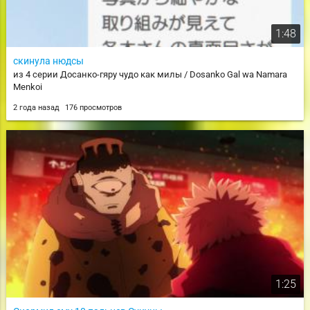
1:48
скинула нюдсы
из 4 серии Досанко-гяру чудо как милы / Dosanko Gal wa Namara
Menkoi
2 года назад
176 просмотров
1:25