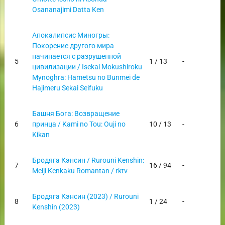
Osananajimi Datta Ken
Апокалипсис Миногры:
Покорение другого мира
начинается с разрушенной
5
1 / 13
-
цивилизации / Isekai Mokushiroku
Mynoghra: Hametsu no Bunmei de
Hajimeru Sekai Seifuku
Башня Бога: Возвращение
6
принца / Kami no Tou: Ouji no
10 / 13
-
Kikan
Бродяга Кэнсин / Rurouni Kenshin:
7
16 / 94
-
Meiji Kenkaku Romantan / rktv
Бродяга Кэнсин (2023) / Rurouni
8
1 / 24
-
Kenshin (2023)