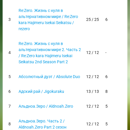
Re:Zero. Жизнь с нуля в
альтернативном мире / Re:Zero
3
25 / 25
6
kara Hajimeru Isekai Seikatsu /
rezero
Re:Zero. Жизнь с нуля в
альтернативном мире 2. Часть 2
4
12 / 12
-
/ Re:Zero kara Hajimeru Isekai
Seikatsu 2nd Season Part 2
5
Абсолютный дуэт / Absolute Duo
12 / 12
6
6
Адский рай / Jigokuraku
13 / 13
8
7
Альдноа.Зеро / Aldnoah.Zero
12 / 12
5
Альдноа.Зеро. Часть 2 /
8
12 / 12
5
Aldnoah.Zero Part 2 сезон