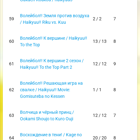
Волейбол!! Земля против воздуха
59
2 / 2
7
/ Haikyuu!! Riku vs. Kuu
Волейбол!! К вершине / Haikyuu!!
60
13 / 13
8
To the Top
Волейбол!! К вершине 2 сезон /
61
12 / 12
9
Haikyuu!! To the Top Part 2
Волейбол!! Решающая игра на
62
свалке / Haikyuu!! Movie:
1 / 1
8
Gomisuteba no Kessen
Волчица и чёрный принц /
63
12 / 12
7
Ookami Shoujo to Kuro Ouji
Восхождение в тени! / Kage no
64
20 / 20
8