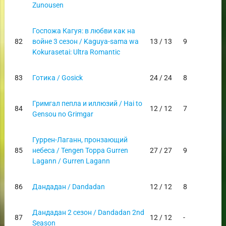
Zunousen
Госпожа Кагуя: в любви как на
82
войне 3 сезон / Kaguya-sama wa
13 / 13
9
Kokurasetai: Ultra Romantic
83
Готика / Gosick
24 / 24
8
Гримгал пепла и иллюзий / Hai to
84
12 / 12
7
Gensou no Grimgar
Гуррен-Лаганн, пронзающий
85
небеса / Tengen Toppa Gurren
27 / 27
9
Lagann / Gurren Lagann
86
Дандадан / Dandadan
12 / 12
8
Дандадан 2 сезон / Dandadan 2nd
87
12 / 12
-
Season