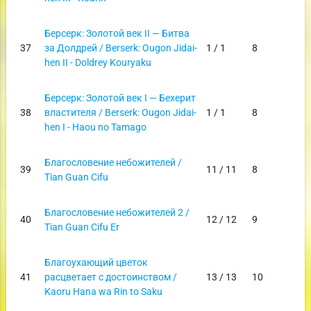
Берсерк: Золотой век II — Битва
37
за Долдрей / Berserk: Ougon Jidai-
1 / 1
8
hen II - Doldrey Kouryaku
Берсерк: Золотой век I — Бехерит
38
властителя / Berserk: Ougon Jidai-
1 / 1
8
hen I - Haou no Tamago
Благословение небожителей /
39
11 / 11
8
Tian Guan Cifu
Благословение небожителей 2 /
40
12 / 12
9
Tian Guan Cifu Er
Благоухающий цветок
41
расцветает с достоинством /
13 / 13
10
Kaoru Hana wa Rin to Saku