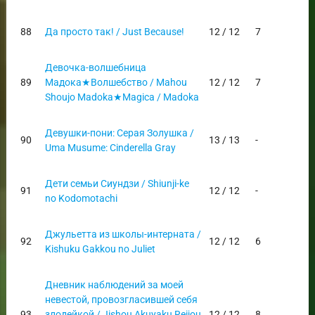
88
Да просто так! / Just Because!
12 / 12
7
Девочка-волшебница
89
Мадока★Волшебство / Mahou
12 / 12
7
Shoujo Madoka★Magica / Madoka
Девушки-пони: Серая Золушка /
90
13 / 13
-
Uma Musume: Cinderella Gray
Дети семьи Сиундзи / Shiunji-ke
91
12 / 12
-
no Kodomotachi
Джульетта из школы-интерната /
92
12 / 12
6
Kishuku Gakkou no Juliet
Дневник наблюдений за моей
невестой, провозгласившей себя
93
злодейкой / Jishou Akuyaku Reijou
12 / 12
8