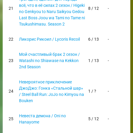
всё, что в её силах 2 сезон / Higeki
21
8 / 12
-
no Genkyou to Naru Saikyou Gedou
Last Boss Joou wa Tami no Tame ni
Tsukushimasu. Season 2
22
Ликорис Рикоил / Lycoris Recoil
6 / 13
-
Мой счастливый брак 2 сезон /
23
Watashi no Shiawase na Kekkon
1 / 13
-
2nd Season
Невероятное приключение
ДжоДжо: Гонка «Стальной шар»
24
1 / ?
-
/ Steel Ball Run: JoJo no Kimyou na
Bouken
Невеста демона / Oni no
25
5 / 12
-
Hanayome