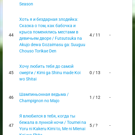
Season
Хоть я и бездарная злодейка:
Сказка о том, как бабочка и
крыса поменялись местами в
44
4 / 11
-
девичьем дворе / Futsutsuka na
Akujo dewa Gozaimasu ga: Suuguu
Chouso Torikae Den
Хочу любить тебя до самой
45
смерти / Kimi ga Shinu made Koi
0 / 13
-
wo Shitai
Шампиньонная ведьма /
46
1 / 12
-
Champignon no Majo
Я влюбился в тебя, когда ты
бежала в лунной ночи / Toumei na
47
5 / ?
-
Yoru ni Kakeru Kimi to, Me ni Mienai