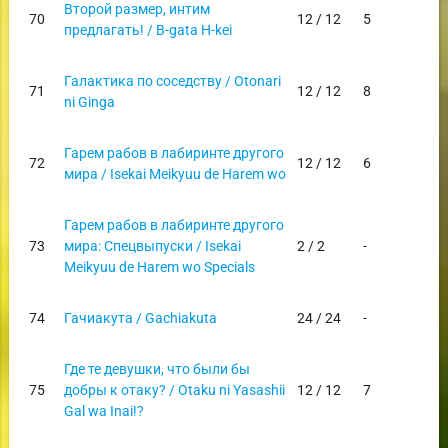
Второй размер, интим
70
12 / 12
5
предлагать! / B-gata H-kei
Галактика по соседству / Otonari
71
12 / 12
8
ni Ginga
Гарем рабов в лабиринте другого
72
12 / 12
6
мира / Isekai Meikyuu de Harem wo
Гарем рабов в лабиринте другого
73
мира: Спецвыпуски / Isekai
2 / 2
-
Meikyuu de Harem wo Specials
74
Гачиакута / Gachiakuta
24 / 24
-
Где те девушки, что были бы
75
добры к отаку? / Otaku ni Yasashii
12 / 12
7
Gal wa Inai!?