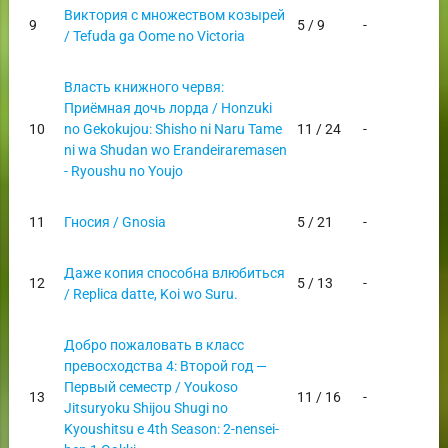
Виктория с множеством козырей
9
5 / 9
-
/ Tefuda ga Oome no Victoria
Власть книжного червя:
Приёмная дочь лорда / Honzuki
10
no Gekokujou: Shisho ni Naru Tame
11 / 24
-
ni wa Shudan wo Erandeiraremasen
- Ryoushu no Youjo
11
Гносия / Gnosia
5 / 21
-
Даже копия способна влюбиться
12
5 / 13
-
/ Replica datte, Koi wo Suru.
Добро пожаловать в класс
превосходства 4: Второй год —
Первый семестр / Youkoso
13
11 / 16
-
Jitsuryoku Shijou Shugi no
Kyoushitsu e 4th Season: 2-nensei-