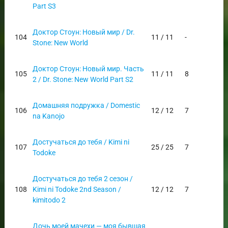
Part S3
Доктор Стоун: Новый мир / Dr.
104
11 / 11
-
Stone: New World
Доктор Стоун: Новый мир. Часть
105
11 / 11
8
2 / Dr. Stone: New World Part S2
Домашняя подружка / Domestic
106
12 / 12
7
na Kanojo
Достучаться до тебя / Kimi ni
107
25 / 25
7
Todoke
Достучаться до тебя 2 сезон /
108
Kimi ni Todoke 2nd Season /
12 / 12
7
kimitodo 2
Дочь моей мачехи — моя бывшая