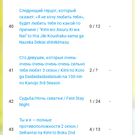
Следующий герцог, который
скажет: «Я не хочу любить тебя»,
будет любить тебя по какой-то
40
0 / 12
-
причине / "Kimi wo Aisuru Ki wa
Nai" to Itta Jiki Koushaku-sama ga
Nazeka Dekiai shitekimasu
Сто девушек, которые очень-
очень-очень-очень-очень сильно
41
тебя любят 3 сезон / Kimi no Koto
2 / ?
-
ga Daidaidaidaidaisuki na 100-nin
no Kanojo 3rd Season
Судьба/Ночь схватки / Fate Stay
42
1 / 24
-
Night
Ты и я — полные
противоположности 2 сезон /
43
4 / 13
-
Seihantai na Kimi to Boku 2nd