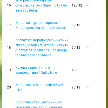
История о перекуре за
16
супермаркетом / Super no Ura de
12 / 12
-
Yani Suu Futari
Канан до чёртиков проста /
17
6 / 12
-
Kanan-sama wa Akumade Choroi
Клеватесс: Король демонических
зверей, младенец и герой-нежить
18
6 / 12
-
/ Clevatess: Majuu no Ou to Akago
to Shikabane no Yuusha
Комната преступного
19
1 / 8
-
удовольствия / Guilty Hole
Королева со скальпелем / Gekai
20
9 / 12
-
Elise
Королева, ставшая причиной
трагедии, сделает для народа