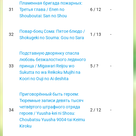
Пламенная бригада пожарных:
31
Третья глава / Enen no
6 / 12
-
Shouboutai: San no Shou
Повар-боец Сома: Пятое блюдо /
32
1 / 13
-
Shokugeki no Souma: Gou no Sara
Подставную дворянку спасла
любовь безжалостного ледяного
33
принца / Migawari Reijou wo
5 / ?
-
Sukutta no wa Reikoku Mujihi na
Koori no Ouji no Ai deshita
Приговорённый быть героем:
Тюремные записи девять тысяч
четвёртого штрафного отряда
34
2 / 12
-
героев / Yuusha-kei ni Shosu:
Choubatsu Yuusha 9004-tai Keimu
Kiroku