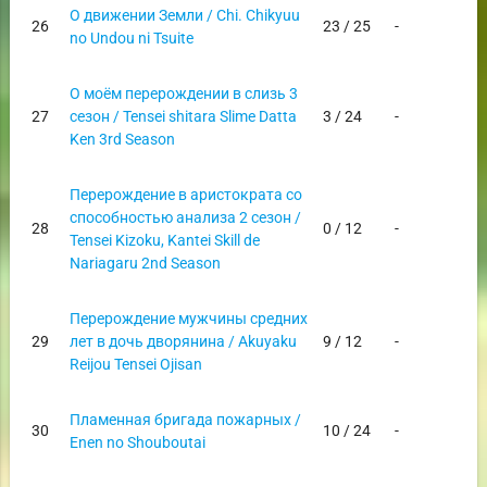
О движении Земли / Chi. Chikyuu
26
23 / 25
-
no Undou ni Tsuite
О моём перерождении в слизь 3
27
сезон / Tensei shitara Slime Datta
3 / 24
-
Ken 3rd Season
Перерождение в аристократа со
способностью анализа 2 сезон /
28
0 / 12
-
Tensei Kizoku, Kantei Skill de
Nariagaru 2nd Season
Перерождение мужчины средних
29
лет в дочь дворянина / Akuyaku
9 / 12
-
Reijou Tensei Ojisan
Пламенная бригада пожарных /
30
10 / 24
-
Enen no Shouboutai