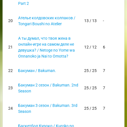
Part 2
Ателье колдовских колпаков /
20
13 / 13
-
Tongari Boushi no Atelier
А ты думал, что твоя жена в
онлайн-игре на самом деле не
21
12 / 12
6
девушка? / Netoge no Yome wa
Onnanoko ja Nai to Omotta?
22
Бакуман / Bakuman.
25 / 25
7
Бакуман 2 сезон / Bakuman. 2nd
23
25 / 25
7
Season
Бакуман 3 сезон / Bakuman. 3rd
24
25 / 25
7
Season
Баскетбол Куроко / Kuroko no