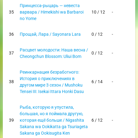
Принцесса-рыцарь — невеста
35
варвара / Himekishi wa Barbaroi
10 / 12
-
no Yome
36
Прощай, Лара / Sayonara Lara
0 / 12
-
Расцвет молодости: Наша весна /
37
0 / 12
-
Cheongchun Blossom: Uliui Bom
Реинкарнация безработного:
История о приключениях в
38
6 / 14
-
другом мире 3 сезон / Mushoku
Tensei III: Isekai Ittara Honki Dasu
Рыба, которую я упустила,
большая, но я поймала другую,
39
которая ещё больше / Nigashita
6 / 12
-
Sakana wa Ookikatta ga Tsuriageta
Sakana ga Ookisugita Ken