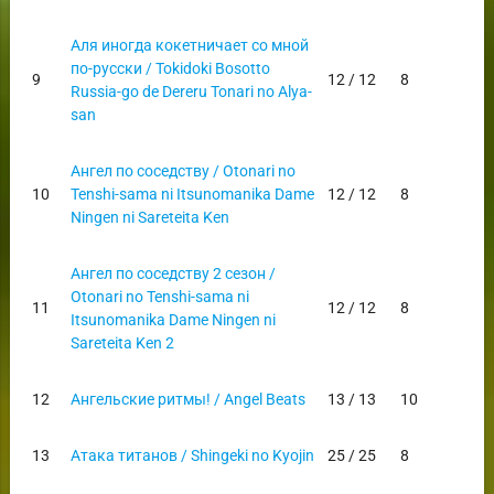
Аля иногда кокетничает со мной
по-русски / Tokidoki Bosotto
9
12 / 12
8
Russia-go de Dereru Tonari no Alya-
san
Ангел по соседству / Otonari no
10
Tenshi-sama ni Itsunomanika Dame
12 / 12
8
Ningen ni Sareteita Ken
Ангел по соседству 2 сезон /
Otonari no Tenshi-sama ni
11
12 / 12
8
Itsunomanika Dame Ningen ni
Sareteita Ken 2
12
Ангельские ритмы! / Angel Beats
13 / 13
10
13
Атака титанов / Shingeki no Kyojin
25 / 25
8