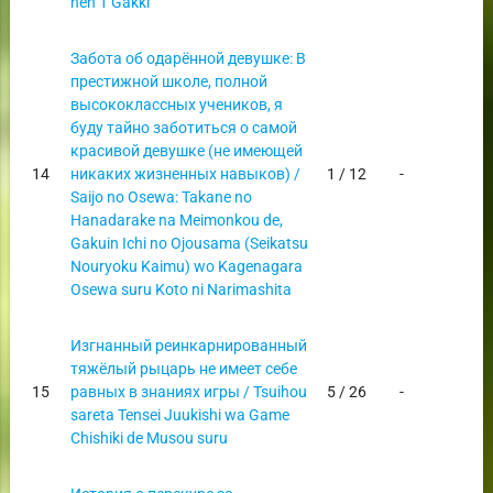
hen 1 Gakki
Забота об одарённой девушке: В
престижной школе, полной
высококлассных учеников, я
буду тайно заботиться о самой
красивой девушке (не имеющей
14
никаких жизненных навыков) /
1 / 12
-
Saijo no Osewa: Takane no
Hanadarake na Meimonkou de,
Gakuin Ichi no Ojousama (Seikatsu
Nouryoku Kaimu) wo Kagenagara
Osewa suru Koto ni Narimashita
Изгнанный реинкарнированный
тяжёлый рыцарь не имеет себе
15
равных в знаниях игры / Tsuihou
5 / 26
-
sareta Tensei Juukishi wa Game
Chishiki de Musou suru