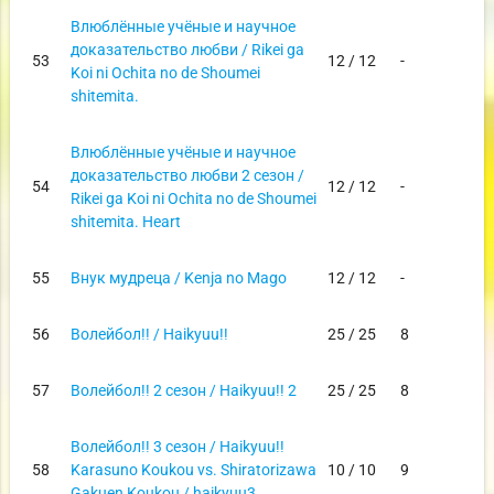
Влюблённые учёные и научное
доказательство любви / Rikei ga
53
12 / 12
-
Koi ni Ochita no de Shoumei
shitemita.
Влюблённые учёные и научное
доказательство любви 2 сезон /
54
12 / 12
-
Rikei ga Koi ni Ochita no de Shoumei
shitemita. Heart
55
Внук мудреца / Kenja no Mago
12 / 12
-
56
Волейбол!! / Haikyuu!!
25 / 25
8
57
Волейбол!! 2 сезон / Haikyuu!! 2
25 / 25
8
Волейбол!! 3 сезон / Haikyuu!!
58
Karasuno Koukou vs. Shiratorizawa
10 / 10
9
Gakuen Koukou / haikyuu3