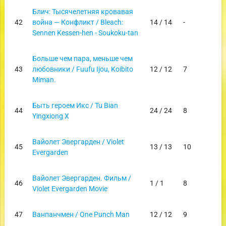
Блич: Тысячелетняя кровавая
42
война — Конфликт / Bleach:
14 / 14
-
Sennen Kessen-hen - Soukoku-tan
Больше чем пара, меньше чем
43
любовники / Fuufu Ijou, Koibito
12 / 12
7
Miman.
Быть героем Икс / Tu Bian
44
24 / 24
8
Yingxiong X
Вайолет Эвергарден / Violet
45
13 / 13
10
Evergarden
Вайолет Эвергарден. Фильм /
46
1 / 1
8
Violet Evergarden Movie
47
Ванпанчмен / One Punch Man
12 / 12
9