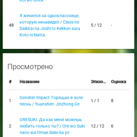
Koi wo Shita.
Я женился на однокласснице,
которую ненавидел / Class no
48
5 / 12
-
Daikirai na Joshi to Kekkon suru
Koto ni Natta.
Просмотрено
#
Название
Эпизоды
Оценка
Genshin Impact: Горящая в золе
1
1 / 1
8
песнь / Yuanshen: Jinzhong Ge
ORESUKI. Да как меня можешь
2
любить только ты? / Ore wo Suki
12 / 12
6
nano wa Omae dake ka yo