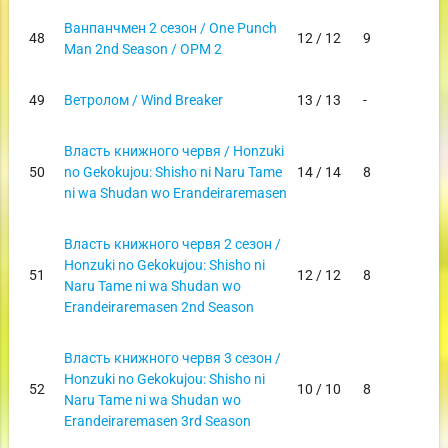
Ванпанчмен 2 сезон / One Punch
48
12 / 12
9
Man 2nd Season / OPM 2
49
Ветролом / Wind Breaker
13 / 13
-
Власть книжного червя / Honzuki
50
no Gekokujou: Shisho ni Naru Tame
14 / 14
8
ni wa Shudan wo Erandeiraremasen
Власть книжного червя 2 сезон /
Honzuki no Gekokujou: Shisho ni
51
12 / 12
8
Naru Tame ni wa Shudan wo
Erandeiraremasen 2nd Season
Власть книжного червя 3 сезон /
Honzuki no Gekokujou: Shisho ni
52
10 / 10
8
Naru Tame ni wa Shudan wo
Erandeiraremasen 3rd Season