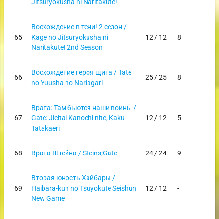
Jitsuryokusha ni Naritakute!
Восхождение в тени! 2 сезон /
65
Kage no Jitsuryokusha ni
12 / 12
8
Naritakute! 2nd Season
Восхождение героя щита / Tate
66
25 / 25
8
no Yuusha no Nariagari
Врата: Там бьются наши воины /
67
Gate: Jieitai Kanochi nite, Kaku
12 / 12
5
Tatakaeri
68
Врата Штейна / Steins;Gate
24 / 24
9
Вторая юность Хайбары /
69
Haibara-kun no Tsuyokute Seishun
12 / 12
-
New Game