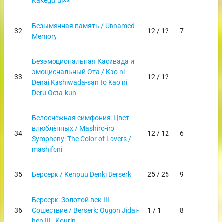
Kakegurui××
Безымянная память / Unnamed
32
12 / 12
7
Memory
Безэмоциональная Касивада и
эмоциональный Ота / Kao ni
33
12 / 12
-
Denai Kashiwada-san to Kao ni
Deru Oota-kun
Белоснежная симфония: Цвет
влюблённых / Mashiro-iro
34
12 / 12
6
Symphony: The Color of Lovers /
mashifoni
35
Берсерк / Kenpuu Denki Berserk
25 / 25
9
Берсерк: Золотой век III —
36
Сошествие / Berserk: Ougon Jidai-
1 / 1
8
hen III - Kourin