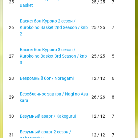
25
25 / 25
7
Basket
Баскетбол Куроко 2 сезон /
26
Kuroko no Basket 2nd Season / knb
25 / 25
7
2
Баскетбол Куроко 3 сезон /
27
Kuroko no Basket 3rd Season / knb
25 / 25
5
3
28
Бездомный бог / Noragami
12 / 12
6
Безоблачное завтра / Nagi no Asu
29
26 / 26
8
kara
30
Безумный азарт / Kakegurui
12 / 12
7
Безумный азарт 2 сезон /
31
12 / 12
7