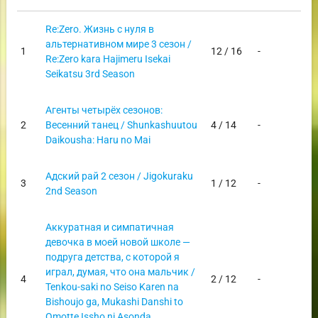
Re:Zero. Жизнь с нуля в
альтернативном мире 3 сезон /
1
12 / 16
-
Re:Zero kara Hajimeru Isekai
Seikatsu 3rd Season
Агенты четырёх сезонов:
2
Весенний танец / Shunkashuutou
4 / 14
-
Daikousha: Haru no Mai
Адский рай 2 сезон / Jigokuraku
3
1 / 12
-
2nd Season
Аккуратная и симпатичная
девочка в моей новой школе —
подруга детства, с которой я
играл, думая, что она мальчик /
4
2 / 12
-
Tenkou-saki no Seiso Karen na
Bishoujo ga, Mukashi Danshi to
Omotte Issho ni Asonda