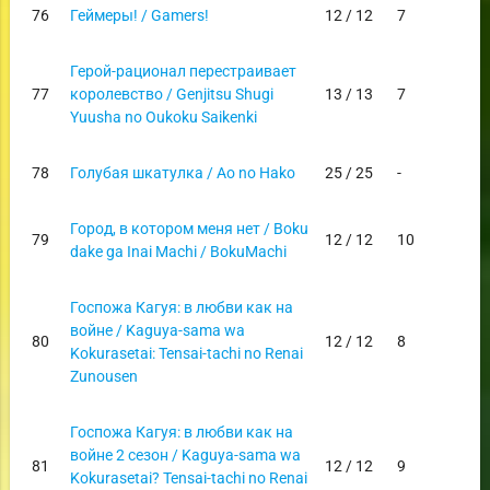
76
Геймеры! / Gamers!
12 / 12
7
Герой-рационал перестраивает
77
королевство / Genjitsu Shugi
13 / 13
7
Yuusha no Oukoku Saikenki
78
Голубая шкатулка / Ao no Hako
25 / 25
-
Город, в котором меня нет / Boku
79
12 / 12
10
dake ga Inai Machi / BokuMachi
Госпожа Кагуя: в любви как на
войне / Kaguya-sama wa
80
12 / 12
8
Kokurasetai: Tensai-tachi no Renai
Zunousen
Госпожа Кагуя: в любви как на
войне 2 сезон / Kaguya-sama wa
81
12 / 12
9
Kokurasetai? Tensai-tachi no Renai