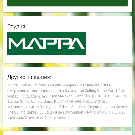
Студия:
Другие названия:
Jujutsu Kaisen: Shimetsu Kaiyuu - Zenpen
/
Магическая битва:
Смертельная миграция
/
Jujutsu Kaisen: The Culling Game Part 1
/
呪
術廻戦 「死滅回游 前編」
/
Магическая битва [ТВ-3]
/
JUJUTSU KAISEN
Season 3: The Culling Game Part 1
/
呪術廻戦 死滅回游 前編
/
Магическая битва 3
/
Jujutsu Kaisen: Shimetsu Kaiyuu
/
Jujutsu Kaisen:
The Culling Game
/
Jujutsu Kaisen 3rd Season
/
呪術廻戦 第3期
/
JJK3
/
มหาเวทย์ผนึกมาร จรดลล้างบาง พาร์ต 1