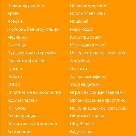
Правонарушители
Образовательное
Кровь
Идолы (девушки)
Исекай
Ияшикей
Любовный многоугольник
Махо-сёдзё
Медицина
Культура отаку
Питомцы
Командный спорт
Путешествие во времени
Изобразительное искусство
Городское фэнтези
Злодейки
Гурман
Эротика
Работа
Антропоморфизм
CGDCT
Уход за детьми
Спортивные единоборства
Игра с высокими ставками
Идолы (парни)
Организованная преступность
Гэг юмор
Исполнительское искусство
Реинкарнация
Обратный гарем
Романтический подтекст
Шоу-бизнес
Выживание
Видеоигры