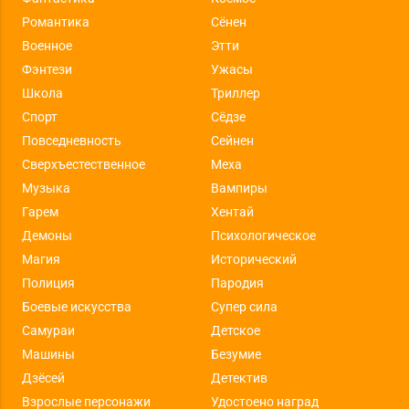
Романтика
Сёнен
Военное
Этти
Фэнтези
Ужасы
Школа
Триллер
Спорт
Сёдзе
Повседневность
Сейнен
Сверхъестественное
Меха
Музыка
Вампиры
Гарем
Хентай
Демоны
Психологическое
Магия
Исторический
Полиция
Пародия
Боевые искусства
Супер сила
Самураи
Детское
Машины
Безумие
Дзёсей
Детектив
Взрослые персонажи
Удостоено наград