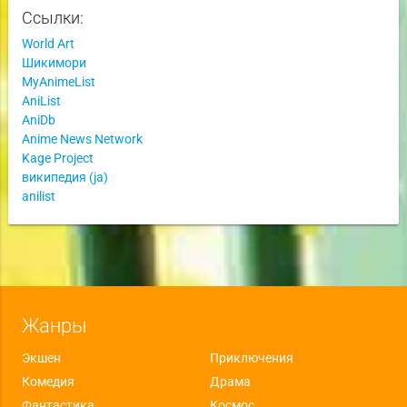
Ссылки:
World Art
Шикимори
MyAnimeList
AniList
AniDb
Anime News Network
Kage Project
википедия (ja)
anilist
Жанры
Экшен
Приключения
Комедия
Драма
Фантастика
Космос