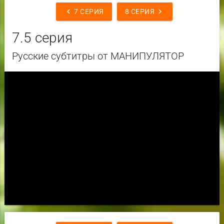
chevron_left
chevron_right
7 СЕРИЯ
8 СЕРИЯ
7.5 серия
Русские субтитры от МАНИПУЛЯТОР