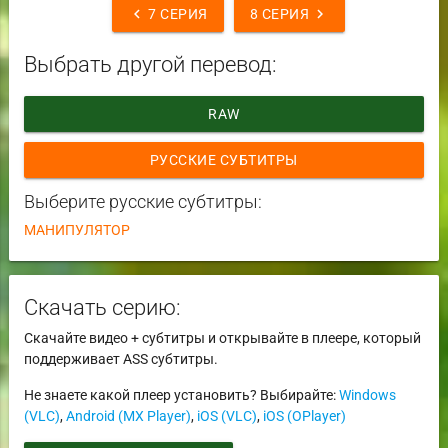
chevron_left
chevron_right
7 СЕРИЯ
8 СЕРИЯ
Выбрать другой перевод:
RAW
РУССКИЕ СУБТИТРЫ
Выберите русские субтитры:
МАНИПУЛЯТОР
Скачать серию:
Скачайте видео + субтитры и открывайте в плеере, который
поддерживает ASS субтитры.
Не знаете какой плеер установить? Выбирайте:
Windows
(VLC)
,
Android (MX Player)
,
iOS (VLC)
,
iOS (OPlayer)