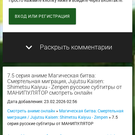
Просто нажмите кнопку ниже и войдите через ВКонтакте.
ВХОД ИЛИ РЕГИСТРАЦИЯ
expand_more
Раскрыть комментарии
7.5 серия аниме Магическая битва:
Смертельная миграция, Jujutsu Kaisen:
Shimetsu Kaiyuu - Zenpen русские субтитры от
МАНИПУЛЯТОР смотреть онлайн
Дата добавления: 23.02.2026 02:56
Смотреть аниме онлайн
»
Магическая битва: Смертельная
миграция / Jujutsu Kaisen: Shimetsu Kaiyuu - Zenpen
» 7.5
серия русские субтитры от МАНИПУЛЯТОР