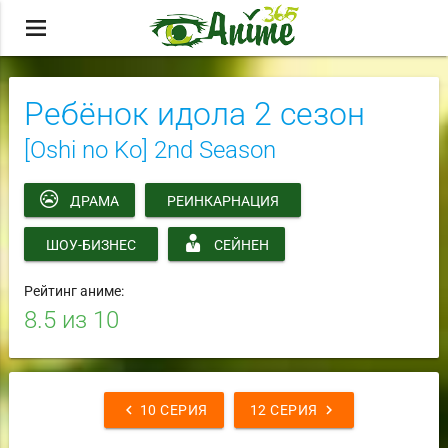
menu
Ребёнок идола 2 сезон
[Oshi no Ko] 2nd Season
ДРАМА
РЕИНКАРНАЦИЯ
ШОУ-БИЗНЕС
СЕЙНЕН
Рейтинг аниме:
8.5
из 10
chevron_left
chevron_right
10 СЕРИЯ
12 СЕРИЯ