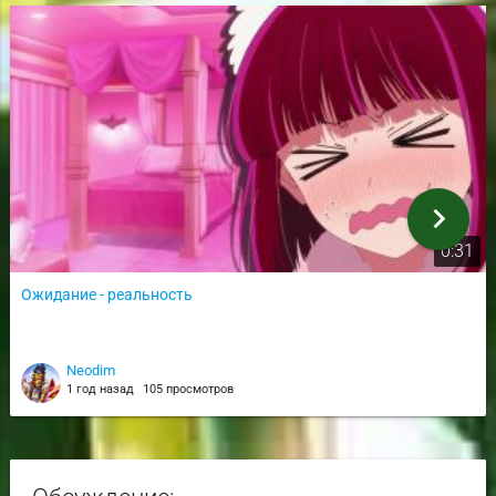
chevron_right
0:31
Ожидание - реальность
Neodim
1 год назад
105 просмотров