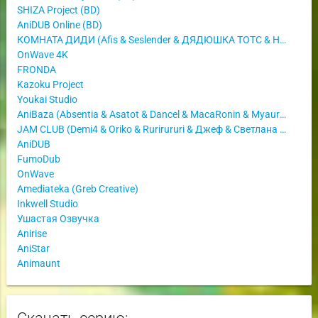
SHIZA Project (BD)
AniDUB Online (BD)
КОМНАТА ДИДИ (Afis & Seslender & ДЯДЮШКА ТОТС & Нямпир)
OnWave 4K
FRONDA
Kazoku Project
Youkai Studio
AniBaza (Absentia & Asatot & Dancel & MacaRonin & Myaurik & Violet)
JAM CLUB (Demi4 & Oriko & Rurirururi & Джеф & Светлана Аманова)
AniDUB
FumoDub
OnWave
Amediateka (Greb Creative)
Inkwell Studio
Ушастая Озвучка
Anirise
AniStar
Animaunt
Скачать серию: