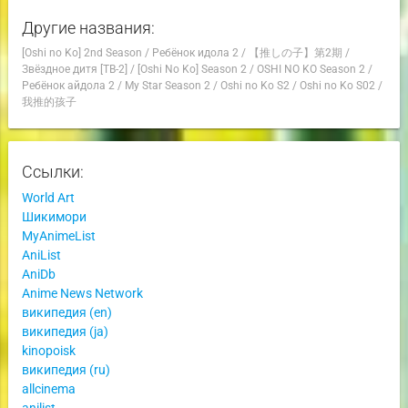
Другие названия:
[Oshi no Ko] 2nd Season
/
Ребёнок идола 2
/
【推しの子】第2期
/
Звёздное дитя [ТВ-2]
/
[Oshi No Ko] Season 2
/
OSHI NO KO Season 2
/
Ребёнок айдола 2
/
My Star Season 2
/
Oshi no Ko S2
/
Oshi no Ko S02
/
我推的孩子
Ссылки:
World Art
Шикимори
MyAnimeList
AniList
AniDb
Anime News Network
википедия (en)
википедия (ja)
kinopoisk
википедия (ru)
allcinema
anilist