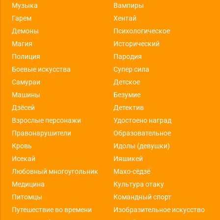
Музыка
Вампиры
Гарем
Хентай
Демоны
Психологическое
Магия
Исторический
Полиция
Пародия
Боевые искусства
Супер сила
Самураи
Детское
Машины
Безумие
Дзёсей
Детектив
Взрослые персонажи
Удостоено наград
Правонарушители
Образовательное
Кровь
Идолы (девушки)
Исекай
Ияшикей
Любовный многоугольник
Махо-сёдзё
Медицина
Культура отаку
Питомцы
Командный спорт
Путешествие во времени
Изобразительное искусство