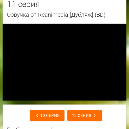
11 серия
Озвучка от Reanimedia [Дубляж] (BD)
chevron_left
chevron_right
10 СЕРИЯ
12 СЕРИЯ