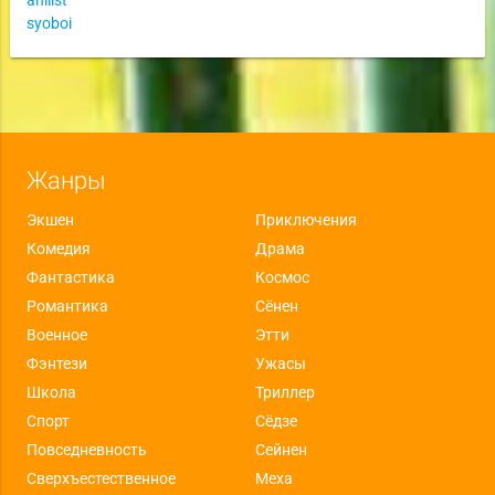
syoboi
Жанры
Экшен
Приключения
Комедия
Драма
Фантастика
Космос
Романтика
Сёнен
Военное
Этти
Фэнтези
Ужасы
Школа
Триллер
Спорт
Сёдзе
Повседневность
Сейнен
Сверхъестественное
Меха