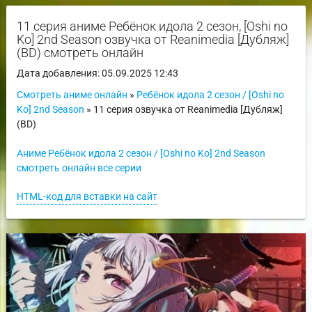
11 серия аниме Ребёнок идола 2 сезон, [Oshi no
Ko] 2nd Season озвучка от Reanimedia [Дубляж]
(BD) смотреть онлайн
Дата добавления: 05.09.2025 12:43
Смотреть аниме онлайн
»
Ребёнок идола 2 сезон / [Oshi no
Ko] 2nd Season
» 11 серия озвучка от Reanimedia [Дубляж]
(BD)
Аниме Ребёнок идола 2 сезон / [Oshi no Ko] 2nd Season
смотреть онлайн все серии
HTML-код для вставки на сайт