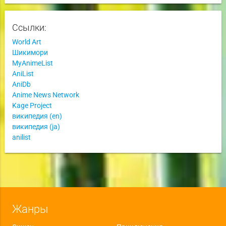
Ссылки:
World Art
Шикимори
MyAnimeList
AniList
AniDb
Anime News Network
Kage Project
википедия (en)
википедия (ja)
anilist
Жанры