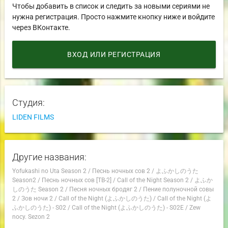
Чтобы добавить в список и следить за новыми сериями не
нужна регистрация. Просто нажмите кнопку ниже и войдите
через ВКонтакте.
ВХОД ИЛИ РЕГИСТРАЦИЯ
Студия:
LIDEN FILMS
Другие названия:
Yofukashi no Uta Season 2
/
Песнь ночных сов 2
/
よふかしのうた
Season2
/
Песнь ночных сов [ТВ-2]
/
Call of the Night Season 2
/
よふか
しのうた Season 2
/
Песня ночных бродяг 2
/
Пение полуночной совы
2
/
Зов ночи 2
/
Call of the Night (よふかしのうた)
/
Call of the Night (よ
ふかしのうた) - S02
/
Call of the Night (よふかしのうた) - S02E
/
Zew
nocy. Sezon 2