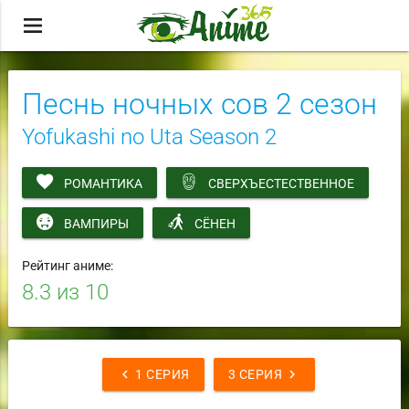
menu
Песнь ночных сов 2 сезон
Yofukashi no Uta Season 2
РОМАНТИКА
СВЕРХЪЕСТЕСТВЕННОЕ
ВАМПИРЫ
СЁНЕН
Рейтинг аниме:
8.3
из 10
chevron_left
chevron_right
1 СЕРИЯ
3 СЕРИЯ