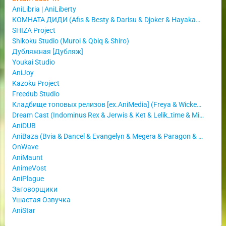
AniLibria | AniLiberty
КОМНАТА ДИДИ (Afis & Besty & Darisu & Djoker & Hayakawa & Saref & ДЯДЮШКА ТОТС)
SHIZA Project
Shikoku Studio (Muroi & Qbiq & Shiro)
Дубляжная [Дубляж]
Youkai Studio
AniJoy
Kazoku Project
Freedub Studio
Кладбище топовых релизов [ex.AniMedia] (Freya & Wicked Wayfarer)
Dream Cast (Indominus Rex & Jerwis & Ket & Lelik_time & Mirona & Orru)
AniDUB
AniBaza (Bvia & Dancel & Evangelyn & Megera & Paragon & Zariko)
OnWave
AniMaunt
AnimeVost
AniPlague
Заговорщики
Ушастая Озвучка
AniStar