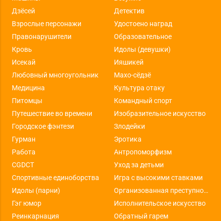
Дзёсей
Детектив
Взрослые персонажи
Удостоено наград
Правонарушители
Образовательное
Кровь
Идолы (девушки)
Исекай
Ияшикей
Любовный многоугольник
Махо-сёдзё
Медицина
Культура отаку
Питомцы
Командный спорт
Путешествие во времени
Изобразительное искусство
Городское фэнтези
Злодейки
Гурман
Эротика
Работа
Антропоморфизм
CGDCT
Уход за детьми
Спортивные единоборства
Игра с высокими ставками
Идолы (парни)
Организованная преступность
Гэг юмор
Исполнительское искусство
Реинкарнация
Обратный гарем