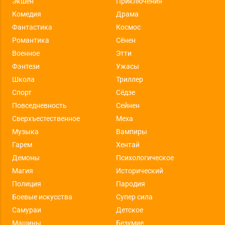
Экшен
Приключения
Комедия
Драма
Фантастика
Космос
Романтика
Сёнен
Военное
Этти
Фэнтези
Ужасы
Школа
Триллер
Спорт
Сёдзе
Повседневность
Сейнен
Сверхъестественное
Меха
Музыка
Вампиры
Гарем
Хентай
Демоны
Психологическое
Магия
Исторический
Полиция
Пародия
Боевые искусства
Супер сила
Самураи
Детское
Машины
Безумие