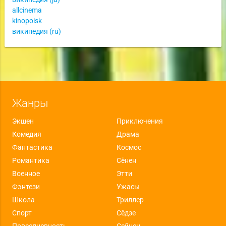
allcinema
kinopoisk
википедия (ru)
Жанры
Экшен
Приключения
Комедия
Драма
Фантастика
Космос
Романтика
Сёнен
Военное
Этти
Фэнтези
Ужасы
Школа
Триллер
Спорт
Сёдзе
Повседневность
Сейнен