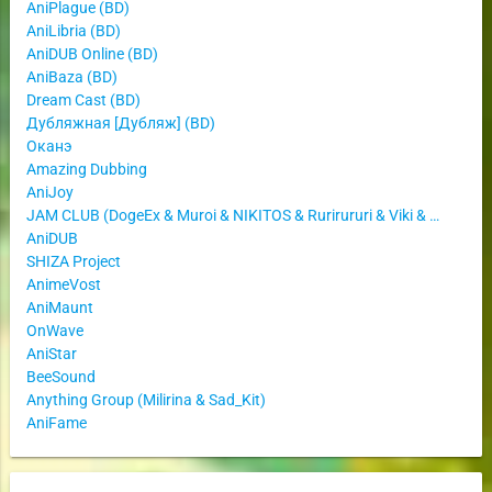
AniPlague (BD)
AniLibria (BD)
AniDUB Online (BD)
AniBaza (BD)
Dream Cast (BD)
Дубляжная [Дубляж] (BD)
Оканэ
Amazing Dubbing
AniJoy
JAM CLUB (DogeEx & Muroi & NIKITOS & Rurirururi & Viki & Джеф)
AniDUB
SHIZA Project
AnimeVost
AniMaunt
OnWave
AniStar
BeeSound
Anything Group (Milirina & Sad_Kit)
AniFame