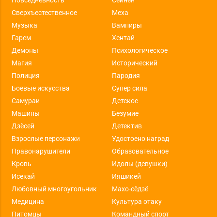
Сверхъестественное
Меха
Музыка
Вампиры
Гарем
Хентай
Демоны
Психологическое
Магия
Исторический
Полиция
Пародия
Боевые искусства
Супер сила
Самураи
Детское
Машины
Безумие
Дзёсей
Детектив
Взрослые персонажи
Удостоено наград
Правонарушители
Образовательное
Кровь
Идолы (девушки)
Исекай
Ияшикей
Любовный многоугольник
Махо-сёдзё
Медицина
Культура отаку
Питомцы
Командный спорт