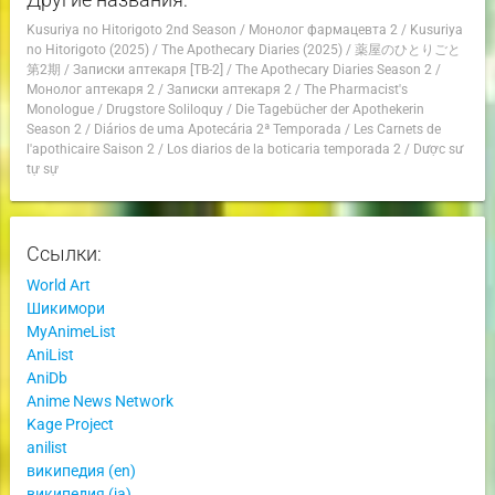
Kusuriya no Hitorigoto 2nd Season
/
Монолог фармацевта 2
/
Kusuriya
no Hitorigoto (2025)
/
The Apothecary Diaries (2025)
/
薬屋のひとりごと
第2期
/
Записки аптекаря [ТВ-2]
/
The Apothecary Diaries Season 2
/
Монолог аптекаря 2
/
Записки аптекаря 2
/
The Pharmacist's
Monologue
/
Drugstore Soliloquy
/
Die Tagebücher der Apothekerin
Season 2
/
Diários de uma Apotecária 2ª Temporada
/
Les Carnets de
l'apothicaire Saison 2
/
Los diarios de la boticaria temporada 2
/
Dược sư
tự sự
Ссылки:
World Art
Шикимори
MyAnimeList
AniList
AniDb
Anime News Network
Kage Project
anilist
википедия (en)
википедия (ja)