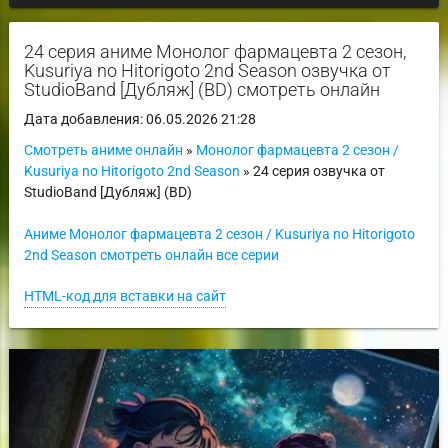
24 серия аниме Монолог фармацевта 2 сезон,
Kusuriya no Hitorigoto 2nd Season озвучка от
StudioBand [Дубляж] (BD) смотреть онлайн
Дата добавления: 06.05.2026 21:28
Смотреть аниме онлайн
»
Монолог фармацевта 2 сезон /
Kusuriya no Hitorigoto 2nd Season
» 24 серия озвучка от
StudioBand [Дубляж] (BD)
Аниме Монолог фармацевта 2 сезон / Kusuriya no Hitorigoto
2nd Season смотреть онлайн все серии
HTML-код для вставки на сайт