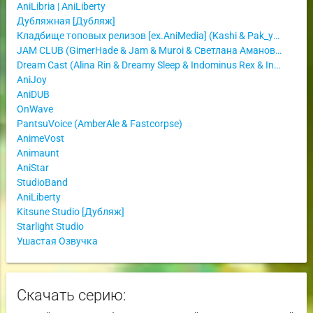
AniLibria | AniLiberty
Дубляжная [Дубляж]
Кладбище топовых релизов [ex.AniMedia] (Kashi & Pak_y_Mika)
JAM CLUB (GimerHade & Jam & Muroi & Светлана Аманова)
Dream Cast (Alina Rin & Dreamy Sleep & Indominus Rex & Inferno_Phantom & Ket & Lelik_time & Mirona)
AniJoy
AniDUB
OnWave
PantsuVoice (AmberAle & Fastcorpse)
AnimeVost
Animaunt
AniStar
StudioBand
AniLiberty
Kitsune Studio [Дубляж]
Starlight Studio
Ушастая Озвучка
Скачать серию: