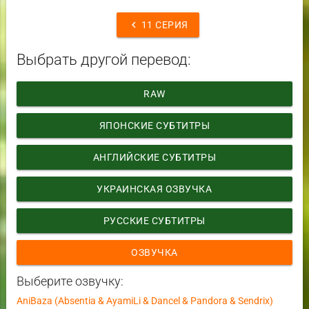
chevron_left
11 СЕРИЯ
Выбрать другой перевод:
RAW
ЯПОНСКИЕ СУБТИТРЫ
АНГЛИЙСКИЕ СУБТИТРЫ
УКРАИНСКАЯ ОЗВУЧКА
РУССКИЕ СУБТИТРЫ
ОЗВУЧКА
Выберите озвучку:
AniBaza (Absentia & AyamiLi & Dancel & Pandora & Sendrix)