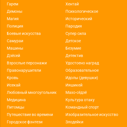
Гарем
Хентай
Демоны
Психологическое
Магия
Исторический
Полиция
Пародия
Боевые искусства
Супер сила
Самураи
Детское
Машины
Безумие
Дзёсей
Детектив
Взрослые персонажи
Удостоено наград
Правонарушители
Образовательное
Кровь
Идолы (девушки)
Исекай
Ияшикей
Любовный многоугольник
Махо-сёдзё
Медицина
Культура отаку
Питомцы
Командный спорт
Путешествие во времени
Изобразительное искусство
Городское фэнтези
Злодейки