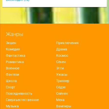
Жанры
Экшен
Приключения
Комедия
Драма
Фантастика
Космос
Романтика
Сёнен
Военное
Этти
Фэнтези
Ужасы
Школа
Триллер
Спорт
Сёдзе
Повседневность
Сейнен
Сверхъестественное
Меха
Музыка
Вампиры