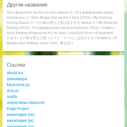
Другие названия:
Sono Bisque Doll wa Koi wo Suru Season 2
/
Эта фарфоровая кукла
влюбилась 2
/
Sono Bisque Doll wa Koi o Suru (2025)
/
My Dress-Up
Darling Season 2
/
その着せ替え人形は恋をする Season 2
/
My Dress-Up
Darling (2025)
/
Эта фарфоровая кукла влюбилась [ТВ-2]
/
KiseKoi
/
Sono Kisekae Ningyou wa Koi wo suru
/
หนุ่มเย็บผ้ากับสาวนักคอสเพลย์
ภาค 2
/
その着せ替え人形（ビスク・ドール）は恋をする
/
Kisekoi 2
/
Si
Boneka Rias Sedang Jatuh Cinta
/
着せ恋 2
Ссылки:
World Art
Шикимори
MyAnimeList
AniList
AniDb
Anime News Network
Kage Project
википедия (en)
википедия (ja)
википедия (ru)