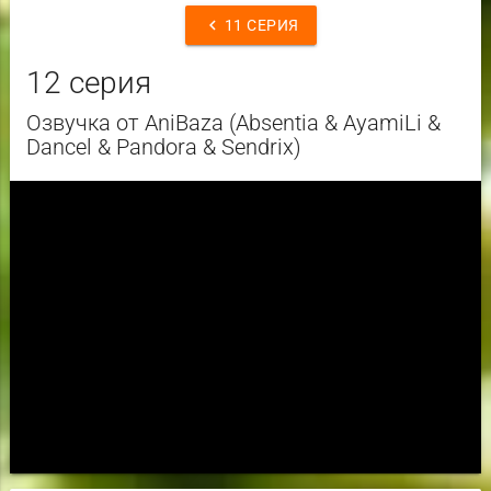
chevron_left
11 СЕРИЯ
12 серия
Озвучка от AniBaza (Absentia & AyamiLi &
Dancel & Pandora & Sendrix)